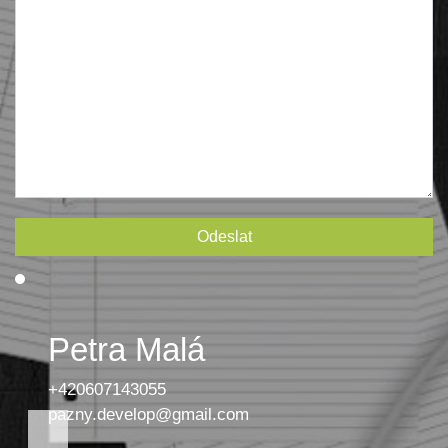
Petra Malá
+420607143055
pazny.develop@gmail.com