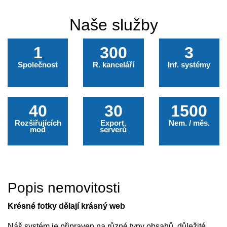
NA PRODEJ
Naše služby
Rodinný dům 7+2
1
300
3
Společnost
R. kanceláří
Inf. systémy
40
30
1500
Rozšiřujících
Export.
Nem. / měs.
mod
serverů
Popis nemovitosti
Krésné fotky dělají krásný web
Náš systém je připraven na různé typy obsahů, důležité