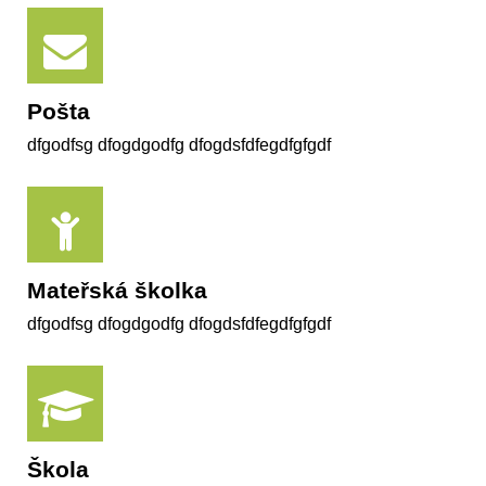
Pošta
dfgodfsg dfogdgodfg dfogdsfdfegdfgfgdf
Mateřská školka
dfgodfsg dfogdgodfg dfogdsfdfegdfgfgdf
Škola