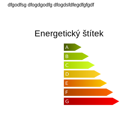
dfgodfsg dfogdgodfg dfogdsfdfegdfgfgdf
Energetický štítek